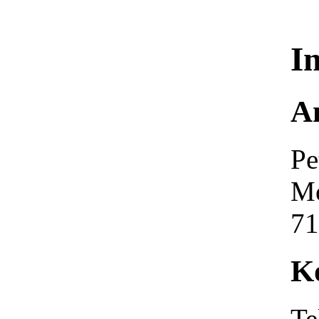
I
A
Pe
Mo
71
K
Te